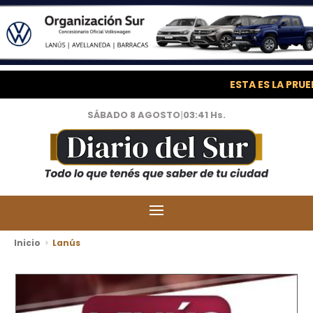
ESTA ES LA PRUE
SÁBADO 8 AGOSTO
|
03:41 Hs.
Inicio
Lanús
>